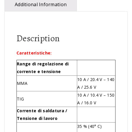
Additional Information
Description
Caratteristiche:
Range di regolazione di
corrente e tensione
10 A / 20.4 V – 140
MMA
A / 25.6 V
10 A / 10.4 V – 150
TIG
A / 16.0 V
Corrente di saldatura /
Tensione di lavoro
35 % (40° C)